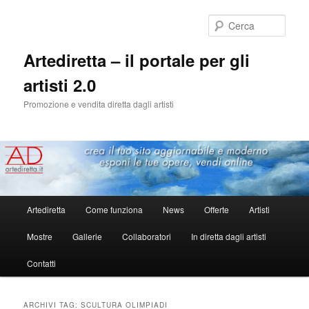
Cerca
Artediretta – il portale per gli
artisti 2.0
Promozione e vendita diretta dagli artisti
Menu
Artediretta
Come funziona
News
Offerte
Artisti
Vai
Vai
principale
Mostre
Gallerie
Collaboratori
In diretta dagli artisti
al
al
Contatti
contenuto
contenuto
principale
secondario
ARCHIVI TAG:
SCULTURA OLIMPIADI