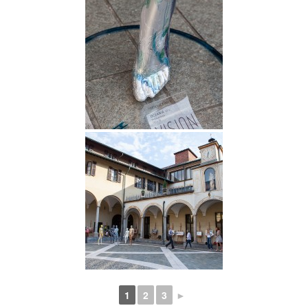
1
2
3
►