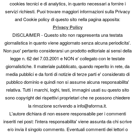
cookies tecnici e di analytics, in quanto necessari a fornire i
Artisti
servizi richiesti. Puoi trovare maggiori informazioni sulla Privacy
Collaboratori
Fotografi
and Cookie policy di questo sito nella pagina apposita:
Gallerie
Privacy Policy
Guide
DISCLAIMER - Questo sito non rappresenta una testata
In evidenza
giornalistica in quanto viene aggiornato senza alcuna periodicita'.
manuali
Non puo' pertanto considerarsi un prodotto editoriale ai sensi della
Mostre
Mostre e concorsi
legge n. 62 del 7.03.2001 e NON e' collegato con le testate
News
giornalistiche. Il materiale pubblicato, quando reperito in rete, da
Novità
media pubblici e da fonti di notizie di terze parti e' considerato di
Offerte
pubblico dominio e quindi non si assume alcuna responsabilita'
Pittori
Scultori
relativa. Tutti i marchi, loghi, testi, immagini usati su questo sito
Uncategorized
sono copyright dei rispettivi proprietari che ne possono chiedere
la rimozione scrivendo a info@aforma.it.
META
L'autore dichiara di non essere responsabile per i commenti
Accedi
inseriti nei post: l'intera responsabilita' viene assunta da chi scrive
Feed dei contenuti
e/o invia il singolo commento. Eventuali commenti dei lettori o
Feed dei commenti