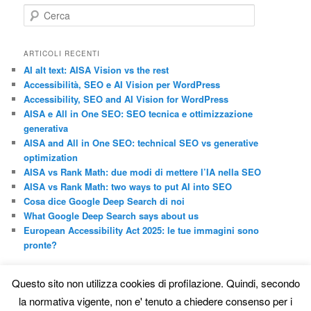
C
e
r
c
ARTICOLI RECENTI
a
AI alt text: AISA Vision vs the rest
Accessibilità, SEO e AI Vision per WordPress
Accessibility, SEO and AI Vision for WordPress
AISA e All in One SEO: SEO tecnica e ottimizzazione
generativa
AISA and All in One SEO: technical SEO vs generative
optimization
AISA vs Rank Math: due modi di mettere l’IA nella SEO
AISA vs Rank Math: two ways to put AI into SEO
Cosa dice Google Deep Search di noi
What Google Deep Search says about us
European Accessibility Act 2025: le tue immagini sono
pronte?
CATEGORIE
Questo sito non utilizza cookies di profilazione. Quindi, secondo
AISA vs Others
la normativa vigente, non e' tenuto a chiedere consenso per i
Altre mostre