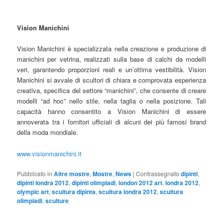
Vision Manichini
Vision Manichini è specializzata nella creazione e produzione di
manichini per vetrina, realizzati sulla base di calchi da modelli
veri, garantendo proporzioni reali e un’ottima vestibilità. Vision
Manichini si avvale di scultori di chiara e comprovata esperienza
creativa, specifica del settore “manichini”, che consente di creare
modelli “ad hoc” nello stile, nella taglia o nella posizione. Tali
capacità hanno consentito a Vision Manichini di essere
annoverata tra i fornitori ufficiali di alcuni dei più famosi brand
della moda mondiale.
www.visionmanichini.it
Pubblicato in
Altre mostre
,
Mostre
,
News
|
Contrassegnato
dipinti
,
dipinti londra 2012
,
dipinti olimpiadi
,
london 2012 art
,
londra 2012
,
olympic art
,
scultura dipinta
,
scultura londra 2012
,
scultura
olimpiadi
,
sculture