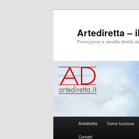
Artediretta – il
Promozione e vendita diretta dagl
Menu
Artediretta
Come funziona
Vai
Vai
principale
Contatti