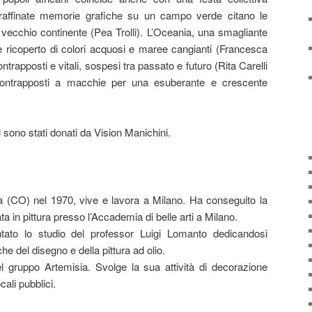
raffinate memorie grafiche su un campo verde citano le
l vecchio continente (Pea Trolli). L’Oceania, una smagliante
e ricoperto di colori acquosi e maree cangianti (Francesca
trapposti e vitali, sospesi tra passato e futuro (Rita Carelli
i contrapposti a macchie per una esuberante e crescente
i sono stati donati da Vision Manichini.
a (CO) nel 1970, vive e lavora a Milano. Ha conseguito la
ata in pittura presso l’Accademia di belle arti a Milano.
ato lo studio del professor Luigi Lomanto dedicandosi
he del disegno e della pittura ad olio.
l gruppo Artemisia. Svolge la sua attività di decorazione
cali pubblici.