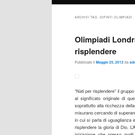
al
al
contenuto
contenuto
ARCHIVI TAG:
DIPINTI OLIMPIADI
principale
secondario
Olimpiadi Londra
risplendere
Pubblicato il
Maggio 25, 2012
da
ad
“Nati per risplendere” il grup
al significato originale di qu
soprattutto alla ricchezza della 
misurano cercando di superare 
in cui si parla di uguaglianza e
risplendere la gloria di Dio. L
iniziazione che presso molti