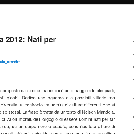
 2012: Nati per
min_artedire
po composto da cinque manichini è un omaggio alle olimpiadi,
esti giochi. Dedica uno sguardo alle possibili vittorie ma
diversità, al confronto tra uomini di culture differenti, che si
se stessi. La frase è tratta da un testo di Nelson Mandela,
 di valori morali, dell’ orgoglio di essere uomini nati per far
’Africa, su un corpo nero e scabro, sono riportate pitture di
 popoli africani coincide anche con una festa collettiva