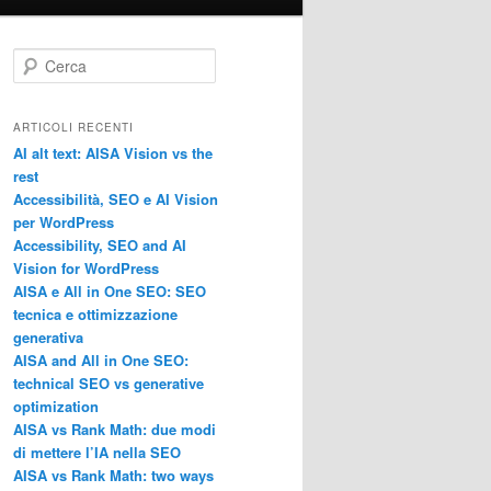
C
e
r
c
ARTICOLI RECENTI
a
AI alt text: AISA Vision vs the
rest
Accessibilità, SEO e AI Vision
per WordPress
Accessibility, SEO and AI
Vision for WordPress
AISA e All in One SEO: SEO
tecnica e ottimizzazione
generativa
AISA and All in One SEO:
technical SEO vs generative
optimization
AISA vs Rank Math: due modi
di mettere l’IA nella SEO
AISA vs Rank Math: two ways