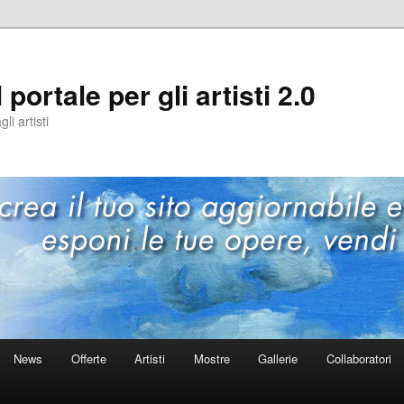
 portale per gli artisti 2.0
i artisti
News
Offerte
Artisti
Mostre
Gallerie
Collaboratori