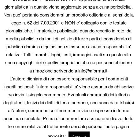
Opzione E-Commerce per 1 anno*:
€ 30,00
giornalistica in quanto viene aggiornato senza alcuna periodicita'.
Non puo' pertanto considerarsi un prodotto editoriale ai sensi della
legge n. 62 del 7.03.2001 e NON e' collegato con le testate
Abbonamento ad Artediretta + E-Commerce per 1 anno*:
€
giornalistiche. Il materiale pubblicato, quando reperito in rete, da
50,00
(sconto € 10,00)
media pubblici e da fonti di notizie di terze parti e' considerato di
pubblico dominio e quindi non si assume alcuna responsabilita'
relativa. Tutti i marchi, loghi, testi, immagini usati su questo sito
sono copyright dei rispettivi proprietari che ne possono chiedere
la rimozione scrivendo a info@aforma.it.
* La durata dell’abbonamento è di 12 mesi dal momento in cui il
L'autore dichiara di non essere responsabile per i commenti
sito è online.
inseriti nei post: l'intera responsabilita' viene assunta da chi scrive
e/o invia il singolo commento. Eventuali commenti dei lettori o
Il rinnovo è facoltativo. a 15 giorni dalla scadenza vi verrà inviata
degli utenti, lesivi dei diritti di terze persone, non sono da attribuirsi
una mail di promemoria.
all'autore, nemmeno se il commento viene espresso in forma
anonima o criptata. Prima di commentare assicurarsi di aver letto
© 2026 Aforma. p.iva 01431310331 - tel 3938565055
seo engine: AI Seo &
le norme relative al trattamento dei dati personali nella pagina
Geo Assistant
apposita:
Accetto