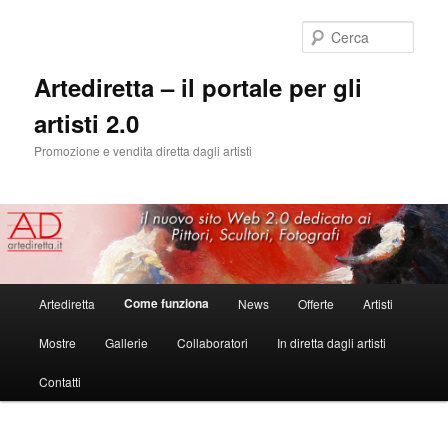
Cerca
Artediretta – il portale per gli
artisti 2.0
Promozione e vendita diretta dagli artisti
Menu
Come funziona
Artediretta
News
Offerte
Artisti
Vai
principale
Mostre
Gallerie
Collaboratori
In diretta dagli artisti
al
Contatti
contenuto
principale