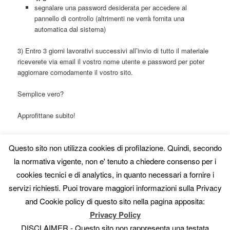
segnalare una password desiderata per accedere al
pannello di controllo (altrimenti ne verrà fornita una
automatica dal sistema)
3) Entro 3 giorni lavorativi successivi all’invio di tutto il materiale
riceverete via email il vostro nome utente e password per poter
aggiornare comodamente il vostro sito.
Semplice vero?
Approfittane subito!
Prima di aderire leggi i “
Termini d’uso e limitazioni
”
Questo sito non utilizza cookies di profilazione. Quindi, secondo
la normativa vigente, non e' tenuto a chiedere consenso per i
cookies tecnici e di analytics, in quanto necessari a fornire i
Per aderire acquista ora il tuo pass in offferta:
servizi richiesti. Puoi trovare maggiori informazioni sulla Privacy
and Cookie policy di questo sito nella pagina apposita:
Abbonamento ad Artediretta per 1 anno*: € 30,00
Privacy Policy
DISCLAIMER - Questo sito non rappresenta una testata