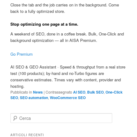
Close the tab and the job carries on in the background. Come
back to a fully optimized store.
Stop optimizing one page at a time.
A weekend of SEO, done in a coffee break. Bulk, One-Click and
background optimization — all in AISA Premium.
Go Premium
AI SEO & GEO Assistant · Speed & throughput from a real store
test (100 products); by-hand and no-Turbo figures are
conservative estimates. Times vary with content, provider and
hosting.
Pubblicato in
News
|
Contrassegnato
AI SEO
,
Bulk SEO
,
One-Click
SEO
,
SEO automation
,
WooCommerce SEO
C
e
r
c
ARTICOLI RECENTI