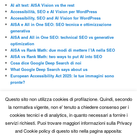
a
AI alt text: AISA Vision vs the rest
Accessibilità, SEO e AI Vision per WordPress
Accessibility, SEO and AI Vision for WordPress
AISA e All in One SEO: SEO tecnica e ottimizzazione
generativa
AISA and All in One SEO: technical SEO vs generative
optimization
AISA vs Rank Math: due modi di mettere l’IA nella SEO
AISA vs Rank Math: two ways to put AI into SEO
Cosa dice Google Deep Search di noi
What Google Deep Search says about us
European Accessibility Act 2025: le tue immagini sono
pronte?
CATEGORIE
Questo sito non utilizza cookies di profilazione. Quindi, secondo
AISA vs Others
la normativa vigente, non e' tenuto a chiedere consenso per i
Altre mostre
cookies tecnici e di analytics, in quanto necessari a fornire i
Artisti
servizi richiesti. Puoi trovare maggiori informazioni sulla Privacy
Collaboratori
Fotografi
and Cookie policy di questo sito nella pagina apposita:
Gallerie