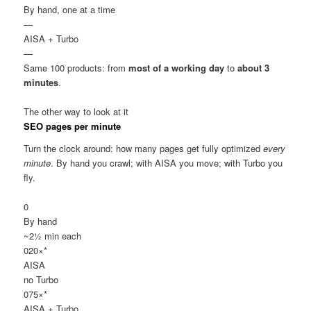
By hand, one at a time
—
AISA + Turbo
—
Same 100 products: from
most of a working day
to
about 3
minutes
.
The other way to look at it
SEO pages per minute
Turn the clock around: how many pages get fully optimized
every
minute
. By hand you crawl; with AISA you move; with Turbo you
fly.
0
By hand
~2½ min each
0
20×*
AISA
no Turbo
0
75×*
AISA + Turbo