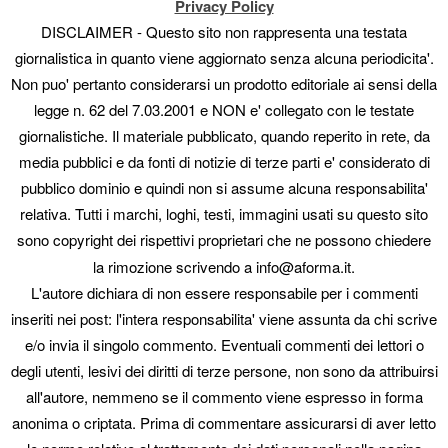
Privacy Policy
Guide
DISCLAIMER - Questo sito non rappresenta una testata
In evidenza
giornalistica in quanto viene aggiornato senza alcuna periodicita'.
manuali
Non puo' pertanto considerarsi un prodotto editoriale ai sensi della
Mostre
Mostre e concorsi
legge n. 62 del 7.03.2001 e NON e' collegato con le testate
News
giornalistiche. Il materiale pubblicato, quando reperito in rete, da
Novità
media pubblici e da fonti di notizie di terze parti e' considerato di
Offerte
pubblico dominio e quindi non si assume alcuna responsabilita'
Pittori
Scultori
relativa. Tutti i marchi, loghi, testi, immagini usati su questo sito
Uncategorized
sono copyright dei rispettivi proprietari che ne possono chiedere
la rimozione scrivendo a info@aforma.it.
META
L'autore dichiara di non essere responsabile per i commenti
Accedi
inseriti nei post: l'intera responsabilita' viene assunta da chi scrive
Feed dei contenuti
e/o invia il singolo commento. Eventuali commenti dei lettori o
Feed dei commenti
WordPress.org
degli utenti, lesivi dei diritti di terze persone, non sono da attribuirsi
all'autore, nemmeno se il commento viene espresso in forma
anonima o criptata. Prima di commentare assicurarsi di aver letto
© 2026 Aforma. p.iva 01431310331 - tel 3938565055
seo engine: AI Seo &