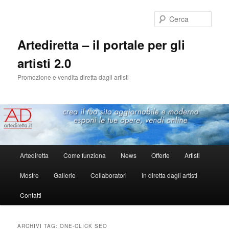
Cerca
Artediretta – il portale per gli
artisti 2.0
Promozione e vendita diretta dagli artisti
Menu
Artediretta
Come funziona
News
Offerte
Artisti
Vai
Vai
principale
Mostre
Gallerie
Collaboratori
In diretta dagli artisti
al
al
Contatti
contenuto
contenuto
principale
secondario
ARCHIVI TAG:
ONE-CLICK SEO