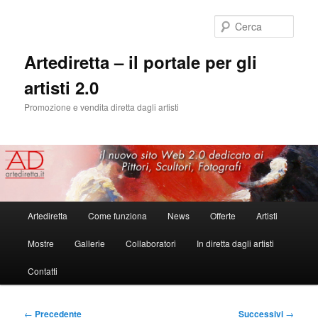
Cerca
Artediretta – il portale per gli
artisti 2.0
Promozione e vendita diretta dagli artisti
Menu
Artediretta
Come funziona
News
Offerte
Artisti
Vai
principale
Mostre
Gallerie
Collaboratori
In diretta dagli artisti
al
Contatti
contenuto
principale
Navigazione
←
Precedente
Successivi
→