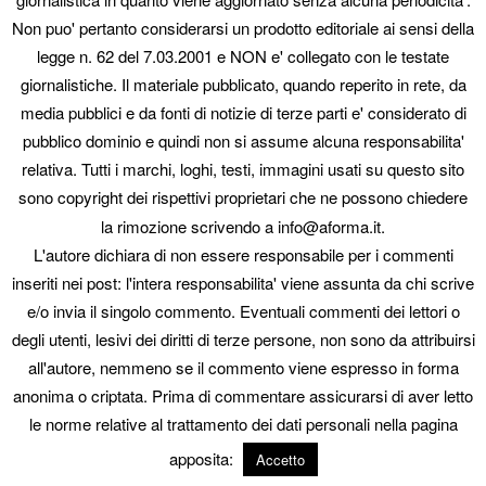
Non puo' pertanto considerarsi un prodotto editoriale ai sensi della
legge n. 62 del 7.03.2001 e NON e' collegato con le testate
giornalistiche. Il materiale pubblicato, quando reperito in rete, da
media pubblici e da fonti di notizie di terze parti e' considerato di
pubblico dominio e quindi non si assume alcuna responsabilita'
relativa. Tutti i marchi, loghi, testi, immagini usati su questo sito
sono copyright dei rispettivi proprietari che ne possono chiedere
la rimozione scrivendo a info@aforma.it.
L'autore dichiara di non essere responsabile per i commenti
visita
www.emanuelavolpe.it
inseriti nei post: l'intera responsabilita' viene assunta da chi scrive
e/o invia il singolo commento. Eventuali commenti dei lettori o
Questo articolo è stato pubblicato in
News
da
admin_artedire
.
degli utenti, lesivi dei diritti di terze persone, non sono da attribuirsi
Aggiungi il
permalink
ai segnalibri.
all'autore, nemmeno se il commento viene espresso in forma
anonima o criptata. Prima di commentare assicurarsi di aver letto
© 2026 Aforma. p.iva 01431310331 - tel 3938565055
seo engine: AI Seo &
le norme relative al trattamento dei dati personali nella pagina
Geo Assistant
apposita:
Accetto