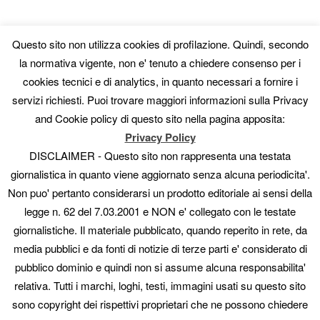
articolo
Questo sito non utilizza cookies di profilazione. Quindi, secondo
Nuovo servizio generazione
la normativa vigente, non e' tenuto a chiedere consenso per i
cookies tecnici e di analytics, in quanto necessari a fornire i
codici afanumerici in grandi
servizi richiesti. Puoi trovare maggiori informazioni sulla Privacy
and Cookie policy di questo sito nella pagina apposita:
quantitativi
Privacy Policy
DISCLAIMER - Questo sito non rappresenta una testata
Pubblicato il
Novembre 2, 2018
da
admin_artedire
giornalistica in quanto viene aggiornato senza alcuna periodicita'.
Non puo' pertanto considerarsi un prodotto editoriale ai sensi della
Hai bisogno di codici unici alfanumerici per:
legge n. 62 del 7.03.2001 e NON e' collegato con le testate
Sito promo
giornalistiche. Il materiale pubblicato, quando reperito in rete, da
Codici voucher
media pubblici e da fonti di notizie di terze parti e' considerato di
Codici da applicare prodotti
pubblico dominio e quindi non si assume alcuna responsabilita'
gratta e vinci
Codici per Concorsi
relativa. Tutti i marchi, loghi, testi, immagini usati su questo sito
sono copyright dei rispettivi proprietari che ne possono chiedere
L’unico sito a fornire anche oltre 300.000.000 (si 300 milioni!) di