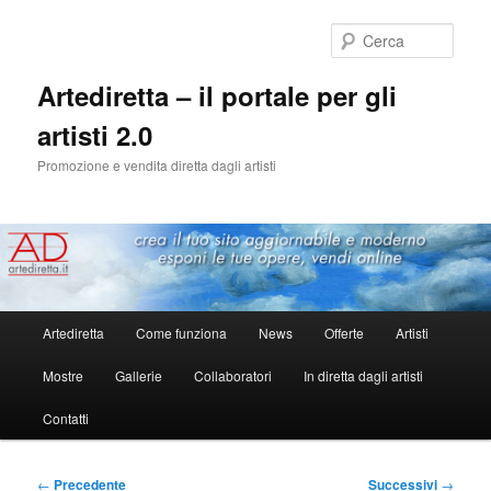
Cerca
Artediretta – il portale per gli
artisti 2.0
Promozione e vendita diretta dagli artisti
Menu
Artediretta
Come funziona
News
Offerte
Artisti
Vai
principale
Mostre
Gallerie
Collaboratori
In diretta dagli artisti
al
Contatti
contenuto
principale
Navigazione
←
Precedente
Successivi
→