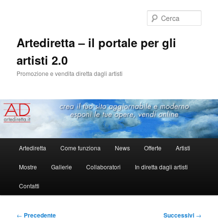
Cerca
Artediretta – il portale per gli
artisti 2.0
Promozione e vendita diretta dagli artisti
Menu
Artediretta
Come funziona
News
Offerte
Artisti
Vai
principale
Mostre
Gallerie
Collaboratori
In diretta dagli artisti
al
Contatti
contenuto
principale
Navigazione
←
Precedente
Successivi
→