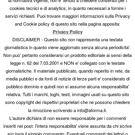
la normativa vigente, non e' tenuto a chiedere consenso per i
cookies tecnici e di analytics, in quanto necessari a fornire i
servizi richiesti. Puoi trovare maggiori informazioni sulla Privacy
and Cookie policy di questo sito nella pagina apposita:
Privacy Policy
DISCLAIMER - Questo sito non rappresenta una testata
giornalistica in quanto viene aggiornato senza alcuna periodicita'.
Non puo' pertanto considerarsi un prodotto editoriale ai sensi della
legge n. 62 del 7.03.2001 e NON e' collegato con le testate
Negli anni la vita dei murales stessi è stata profondamente
giornalistiche. Il materiale pubblicato, quando reperito in rete, da
modificata. Mentre fino a pochi anni fa si potevano osservare
media pubblici e da fonti di notizie di terze parti e' considerato di
murales in ogni quartiere, in tante strade, ora quasi tutto è
pubblico dominio e quindi non si assume alcuna responsabilita'
interamente concentrato a 5 Pointz, come se ci fosse un bisogno
di “confinare” quest’arte a pochi muri. È un grosso peccato, fal
relativa. Tutti i marchi, loghi, testi, immagini usati su questo sito
momento che i muri riflettono l’anima, le sofferenze e le speranze
sono copyright dei rispettivi proprietari che ne possono chiedere
di un intero Paese.
la rimozione scrivendo a info@aforma.it.
L'autore dichiara di non essere responsabile per i commenti
Ed ora, se vuoi seguirmi nel mio viaggio lungo 20 anni,
visita
www.newyorkmurales.com
inseriti nei post: l'intera responsabilita' viene assunta da chi scrive
e/o invia il singolo commento. Eventuali commenti dei lettori o