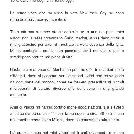
York, dalla fine degli anni 80 ad oggi.
La prima volta che ho visto la vera New York City ne sono
rimasta affascinata ed incantata.
Tutto ciò non sarebbe stato possibile se in uno dei primi miei
viaggi non avessi conosciuto Carlo Medori, a cui devo tutta la
mia gratitudine per avermi mostrato la vera essenza della Cità.
Mi ha contagiato con la sua passione per i murales e per le
strade poco battute ma piene di vita.
Basta uscire di poco da Manhattan per ritrovarsi in quartieri molto
differenti, dove si possono sentire sapori, odori che provengono
da ogni parte del mondo, come se fossero presenti tanti piccoli
microcosmi di culture diverse che convivono in una grande
comunità.
Anni di viaggi mi hanno portato molte soddisfazioni, sia a livello
artistico sia personale; 11 anni fa ho esposto circa 40 foto in una
mia mostra personale a Milano, dove ho conosciuto mio marito.
Lui ora mi segue nei miei viaggi ed è particolarmente prezioso