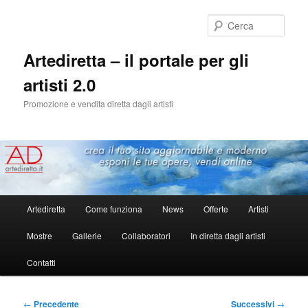
Cerca
Artediretta – il portale per gli
artisti 2.0
Promozione e vendita diretta dagli artisti
Menu
Artediretta
Come funziona
News
Offerte
Artisti
Vai
principale
Mostre
Gallerie
Collaboratori
In diretta dagli artisti
al
Contatti
contenuto
principale
Navigazione
←
Precedente
Successivi
→