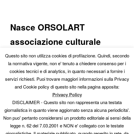
articolo
Nasce ORSOLART
associazione culturale
Pubblicato il
Maggio 11, 2012
da
admin_artedire
Questo sito non utilizza cookies di profilazione. Quindi, secondo
la normativa vigente, non e' tenuto a chiedere consenso per i
cookies tecnici e di analytics, in quanto necessari a fornire i
servizi richiesti. Puoi trovare maggiori informazioni sulla Privacy
and Cookie policy di questo sito nella pagina apposita:
Privacy Policy
DISCLAIMER - Questo sito non rappresenta una testata
Il giorno 24 Maggio 2012 alle ore 18,30 nasce ORSOLART, che
giornalistica in quanto viene aggiornato senza alcuna periodicita'.
si presenta per la prima volta al pubblico con un’esposizione-
Non puo' pertanto considerarsi un prodotto editoriale ai sensi della
evento di un giorno, per segnare il primo passo di
un’associazione culturale dedicata all’arte, aperta a nuove
legge n. 62 del 7.03.2001 e NON e' collegato con le testate
presenze ed esperienze.
giornalistiche. Il materiale pubblicato, quando reperito in rete, da