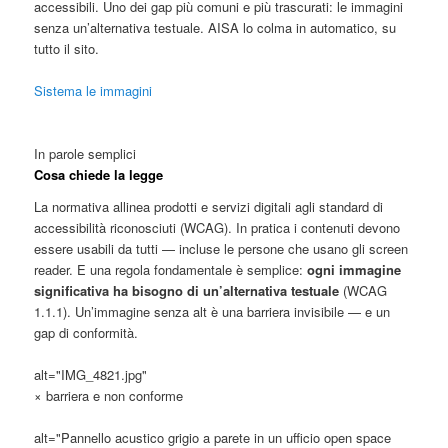
accessibili. Uno dei gap più comuni e più trascurati: le immagini
senza un’alternativa testuale. AISA lo colma in automatico, su
tutto il sito.
Sistema le immagini
In parole semplici
Cosa chiede la legge
La normativa allinea prodotti e servizi digitali agli standard di
accessibilità riconosciuti (WCAG). In pratica i contenuti devono
essere usabili da tutti — incluse le persone che usano gli screen
reader. E una regola fondamentale è semplice:
ogni immagine
significativa ha bisogno di un’alternativa testuale
(WCAG
1.1.1). Un’immagine senza alt è una barriera invisibile — e un
gap di conformità.
alt="IMG_4821.jpg"
× barriera e non conforme
alt="Pannello acustico grigio a parete in un ufficio open space