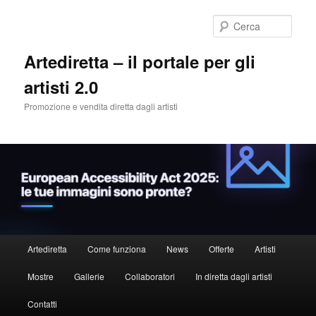
Cerca
Artediretta – il portale per gli
artisti 2.0
Promozione e vendita diretta dagli artisti
Menu
Artediretta
Come funziona
News
Offerte
Artisti
Vai
principale
Mostre
Gallerie
Collaboratori
In diretta dagli artisti
al
Contatti
contenuto