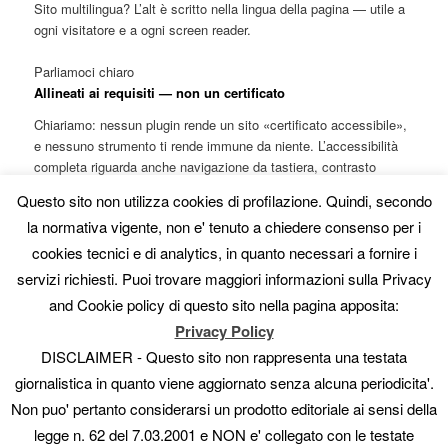
Sito multilingua? L’alt è scritto nella lingua della pagina — utile a
ogni visitatore e a ogni screen reader.
Parliamoci chiaro
Allineati ai requisiti — non un certificato
Chiariamo: nessun plugin rende un sito «certificato accessibile»,
e nessuno strumento ti rende immune da niente. L’accessibilità
completa riguarda anche navigazione da tastiera, contrasto
colori, form, heading e ARIA. AISA non pretende di coprire tutto
Questo sito non utilizza cookies di profilazione. Quindi, secondo
questo.
la normativa vigente, non e' tenuto a chiedere consenso per i
Quello che AISA
fa
è prendere uno dei requisiti di accessibilità
cookies tecnici e di analytics, in quanto necessari a fornire i
più comuni e più faticosi — un’alternativa testuale adeguata per
servizi richiesti. Puoi trovare maggiori informazioni sulla Privacy
ogni immagine — e gestirlo in automatico, con qualità, su tutto il
and Cookie policy di questo sito nella pagina apposita:
sito. È un passo concreto e misurabile verso l’allineamento alla
Privacy Policy
normativa, fatto in minuti invece che mai.
DISCLAIMER - Questo sito non rappresenta una testata
Parti dal gap che tutti dimenticano.
giornalistica in quanto viene aggiornato senza alcuna periodicita'.
Non puo' pertanto considerarsi un prodotto editoriale ai sensi della
Dai a ogni immagine una descrizione vera — meglio per chi usa
gli screen reader, meglio per la SEO immagini, e un passo reale
legge n. 62 del 7.03.2001 e NON e' collegato con le testate