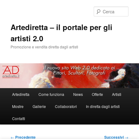
Cerca
Artediretta – il portale per gli
artisti 2.0
Promozione e vendita diretta dagli artisti
Menu
Artediretta
Come funziona
News
Offerte
Artisti
Vai
principale
Mostre
Gallerie
Collaboratori
In diretta dagli artisti
al
Contatti
contenuto
principale
Navigazione
←
Precedente
Successivi
→