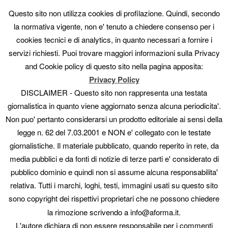
articolo
Questo sito non utilizza cookies di profilazione. Quindi, secondo
la normativa vigente, non e' tenuto a chiedere consenso per i
cookies tecnici e di analytics, in quanto necessari a fornire i
Catia Cannata
servizi richiesti. Puoi trovare maggiori informazioni sulla Privacy
and Cookie policy di questo sito nella pagina apposita:
Pubblicato il
Febbraio 3, 2012
da
admin_artedire
Privacy Policy
DISCLAIMER - Questo sito non rappresenta una testata
giornalistica in quanto viene aggiornato senza alcuna periodicita'.
Non puo' pertanto considerarsi un prodotto editoriale ai sensi della
legge n. 62 del 7.03.2001 e NON e' collegato con le testate
giornalistiche. Il materiale pubblicato, quando reperito in rete, da
media pubblici e da fonti di notizie di terze parti e' considerato di
pubblico dominio e quindi non si assume alcuna responsabilita'
relativa. Tutti i marchi, loghi, testi, immagini usati su questo sito
sono copyright dei rispettivi proprietari che ne possono chiedere
la rimozione scrivendo a info@aforma.it.
Catia Cannata, pittrice
L'autore dichiara di non essere responsabile per i commenti