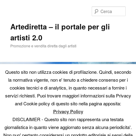
Cerca
Artediretta – il portale per gli
artisti 2.0
Promozione e vendita diretta dagli artisti
Questo sito non utilizza cookies di profilazione. Quindi, secondo
la normativa vigente, non e' tenuto a chiedere consenso per i
cookies tecnici e di analytics, in quanto necessari a fornire i
Menu
Artediretta
Come funziona
News
Offerte
Artisti
Vai
servizi richiesti. Puoi trovare maggiori informazioni sulla Privacy
principale
and Cookie policy di questo sito nella pagina apposita:
Mostre
Gallerie
Collaboratori
In diretta dagli artisti
al
Privacy Policy
Contatti
DISCLAIMER - Questo sito non rappresenta una testata
contenuto
giornalistica in quanto viene aggiornato senza alcuna periodicita'.
principale
Non puo' pertanto considerarsi un prodotto editoriale ai sensi della