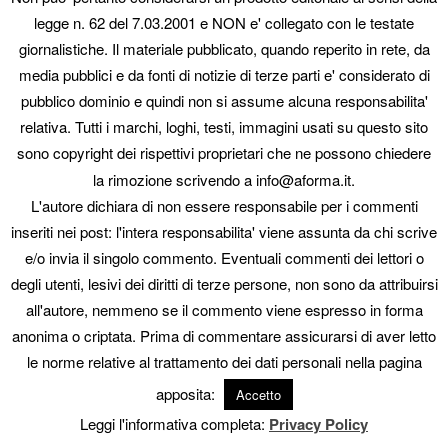
legge n. 62 del 7.03.2001 e NON e' collegato con le testate
Trasferimento dominio
giornalistiche. Il materiale pubblicato, quando reperito in rete, da
media pubblici e da fonti di notizie di terze parti e' considerato di
pubblico dominio e quindi non si assume alcuna responsabilita'
Trasferimento dominio compreso canone primo anno € 20,00
relativa. Tutti i marchi, loghi, testi, immagini usati su questo sito
sono copyright dei rispettivi proprietari che ne possono chiedere
la rimozione scrivendo a info@aforma.it.
L'autore dichiara di non essere responsabile per i commenti
© 2026 Aforma. p.iva 01431310331 - tel 3938565055
seo engine: AI Seo &
inseriti nei post: l'intera responsabilita' viene assunta da chi scrive
Geo Assistant
e/o invia il singolo commento. Eventuali commenti dei lettori o
degli utenti, lesivi dei diritti di terze persone, non sono da attribuirsi
all'autore, nemmeno se il commento viene espresso in forma
anonima o criptata. Prima di commentare assicurarsi di aver letto
le norme relative al trattamento dei dati personali nella pagina
apposita:
Accetto
Leggi l'informativa completa:
Privacy Policy